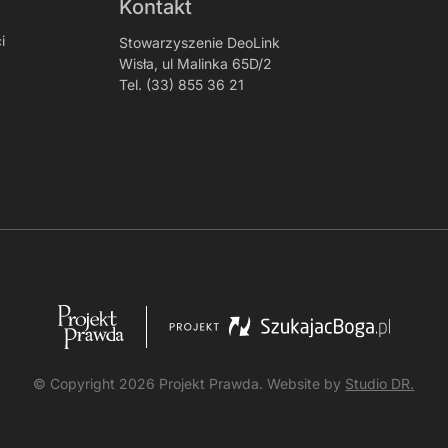
Kontakt
i
Stowarzyszenie DeoLink
Wisła, ul Malinka 65D/2
Tel. (33) 855 36 21
© Copyright
2026
Projekt Prawda. Website by
Studio DR.